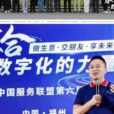
域的现状与发展趋势，，，，结合实际案例详细介绍了如何积极感知、、主动防御，，，，如何打造品牌化、、、运营化、、、、服务化的网络安全架构体系；并着重强调了靶场建设及网络安全人才培养基地建设的重要意义。。。。特邀福建师范大学网络安全学院执行院长许力教授分享了题为《网络空间安全学科建设与