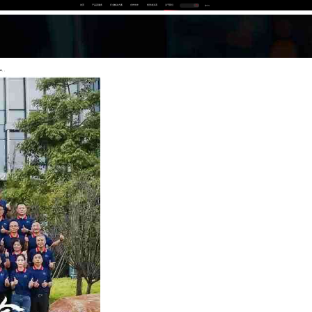
首页
产品及服务
行业解决方案
合作伙伴
投资者关系
关于我们
中
EN
。。