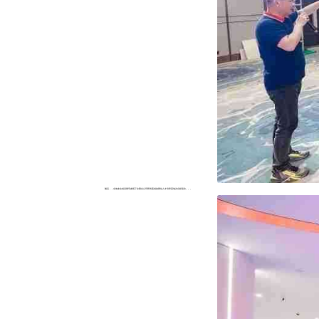
随后，，全体参会成员乘车参观了全聚合公司即将落成的网信人才培养基地并合影留念。。。