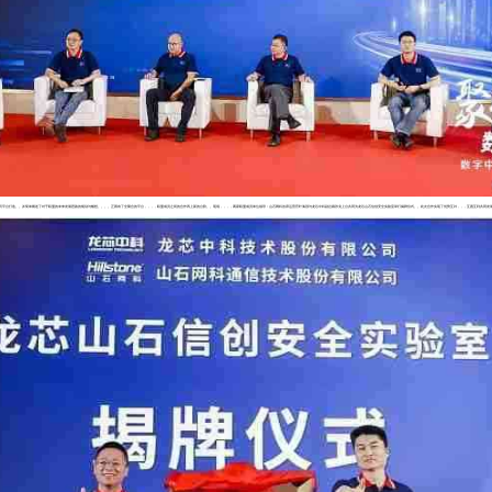
。并简单阐述了对于联盟的未来发展思路的规划与畅想。。。。正因有了全聚合的平台，，，，联盟成员之间的合作再上新的台阶。。现场，，，，两家联盟成员单位领导：山石网科首席运营官叶海强与龙芯中科副总裁张戈上台共同为龙芯山石信创安全实验室举行揭牌仪式。。此次合作实现了优势互补，，，互惠互利共同发展格局。。。