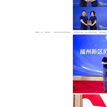
在联盟做生意、、交朋友、、享未来的宗旨指引下，，，，全聚合数字技术有限公司作为联盟首个孵化的实体公司，，，，积极探索共建共治共享新模式，，全聚合公司共享靶场平台基本完成部署，，，在福州新区建设