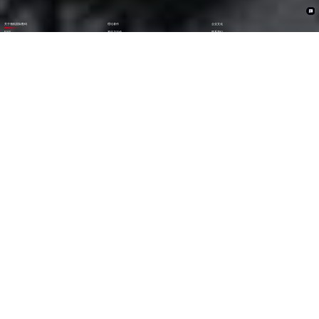
关于领航国际数码
理论著作
企业文化
ESG
资讯与活动
联系我们
加入我们
1282
6000
+亿
+
全年营收 (2024)
员工数量
2600
30000
+
+
技术人员数量
渠道生态伙伴
300
123
+
第
位
技术生态伙伴
《财富》中国上市公司
500强(2023)
79
38
第
位
第
位
中国民营企业
《财富》最受赞赏
500强(2023)
中国公司
29
AA
第
位
级
福布斯中国
Wind ESG评级
数字经济100强