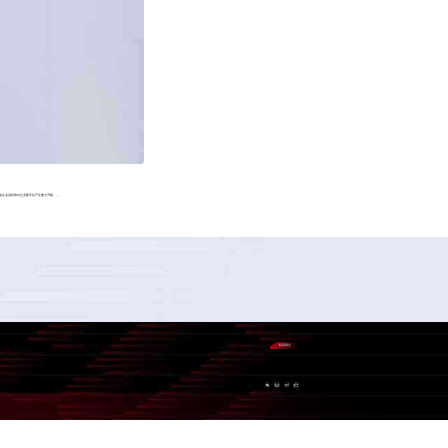
现企业流程将对企业数字化产生重大升级。。。
联系我们