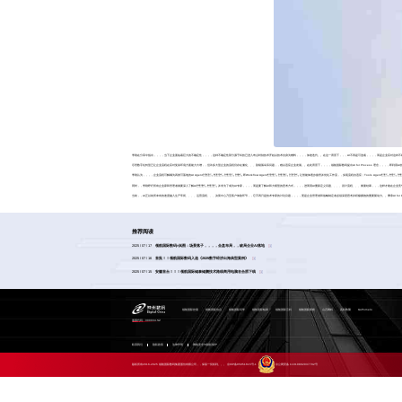
李刚在分享中指出，，，，当下企业面临着巨大的不确定性，，，，这种不确定性部分源于科技已进入奇点时刻技术开始以技术自身为燃料，，，，加速迭代。。在这一背景下，，，AI不再是可选项，，，，而是企业应对这种不确定性的主要
尽管数字化转型已让企业流程在应对复杂环境方面能力大增，，但许多大型企业的流程仍存在僵化、、、割裂孤岛等问题，，难以适应企业发展。。在此背景下，，，，领航国际数码提出AI for Process 理念，，，，即利用AI技
李刚认为，，，，企业流程可解耦为四类可落地的AI Agent，，，，即Workflow Agent，，，让智能体逐步接管并优化工作流，，实现流程自适应；Tools Agent，，，
同时，，李刚呼吁所有企业家和管理者都要深入了解AI，，并非为了成为AI专家，，，，而是要了解AI和大模型的思考方式，，，，进而用AI重新定义问题、、、、设计流程、、、衡量结果，，，这样才能在企业竞
当前，，AI正以前所未有的速度融入生产车间、、、、运营流程、、、决策中心乃至客户体验环节，，它不再只是技术专家的讨论议题，，，，更是企业管理者和战略制定者必须深度思考并积极拥抱的重要驱动力。。秉承AI for Process理念
推荐阅读
2025 / 07 / 17
领航国际数码×岚图：场景落子，，，，全盘布局，，破局企业AI落地
2025 / 07 / 16
首批！！领航国际数码入选《2025数字经济出海典型案例》
2025 / 07 / 15
安徽首台！！！领航国际鲲泰鲲鹏技术路线商用电脑在合肥下线
领航国际控股
领航国际信息
领航国际问学
领航国际鲲泰
领航国际云科
领航国际商桥
山石网科
高科数聚
GoPomelo
股票代码：000034.SZ
联系我们
隐私政策
法律声明
网络安全与隐私保护
版权所有2016-2025 领航国际数码集团股份有限公司，，保留一切权利。。。
京ICP备05051615号-1
京公网安备 11010802037792号